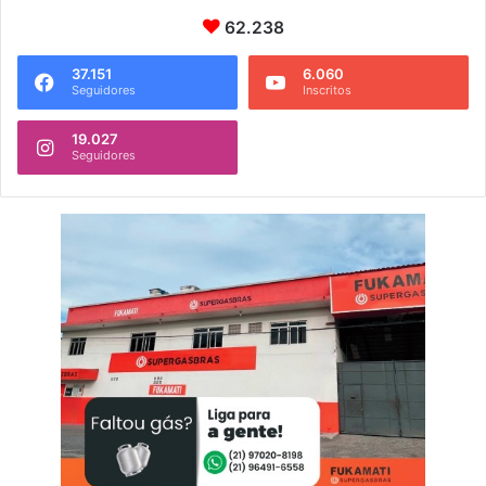
62.238
37.151
6.060
Seguidores
Inscritos
19.027
Seguidores