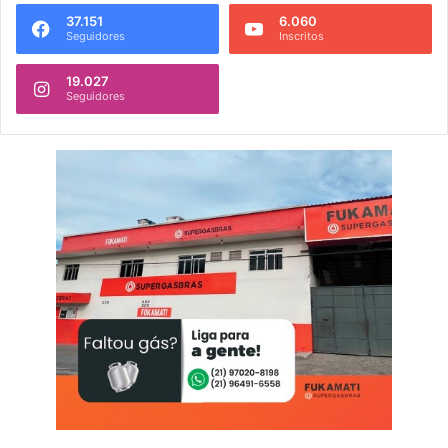
37.151
6.060
Seguidores
Inscritos
19.027
Seguidores