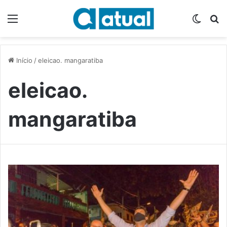
Menu
Switch
P
Início
/
eleicao. mangaratiba
eleicao.
mangaratiba