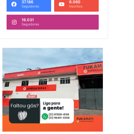
37.186
6.060
Seguidores
Inscritos
19.031
Seguidores