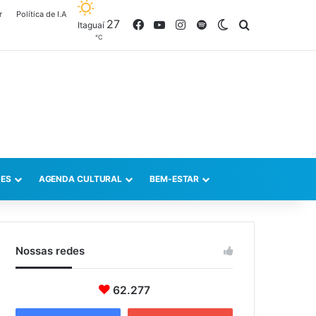
r
Política de I.A
27
Facebook
YouTube
Instagram
Spotify
Switch skin
Procurar po
Itaguaí
℃
ES
AGENDA CULTURAL
BEM-ESTAR
Nossas redes
62.277