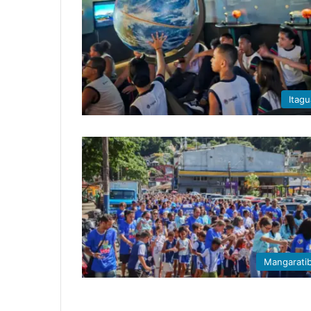
Itagu
Mangarati