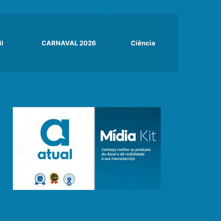
il
CARNAVAL 2026
Ciência
Curiosi