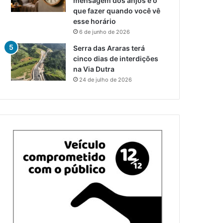
mensagem dos anjos e o
que fazer quando você vê
esse horário
6 de junho de 2026
Serra das Araras terá
cinco dias de interdições
na Via Dutra
24 de julho de 2026