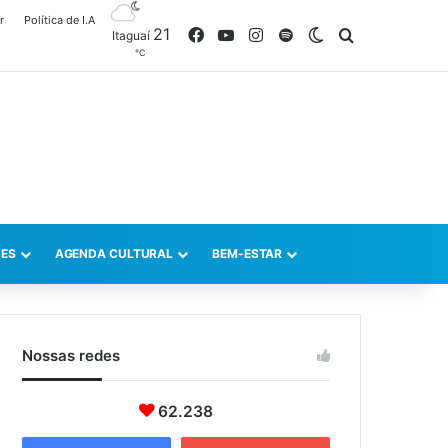
r
Política de I.A
21
Facebook
YouTube
Instagram
Spotify
Switch skin
Procurar po
Itaguaí
℃
ES
AGENDA CULTURAL
BEM-ESTAR
Nossas redes
62.238