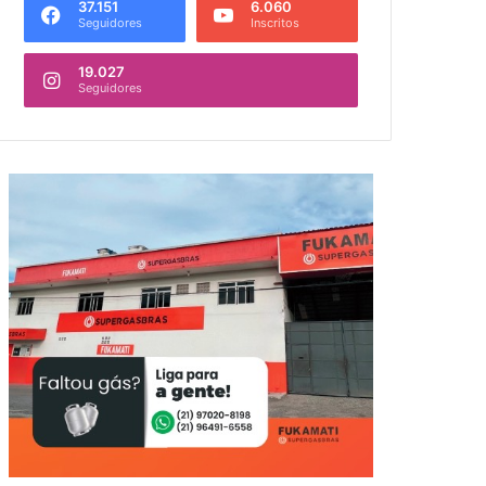
37.151
6.060
Seguidores
Inscritos
19.027
Seguidores