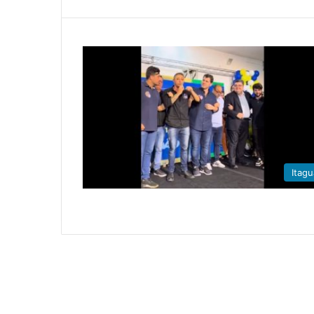
Itagu