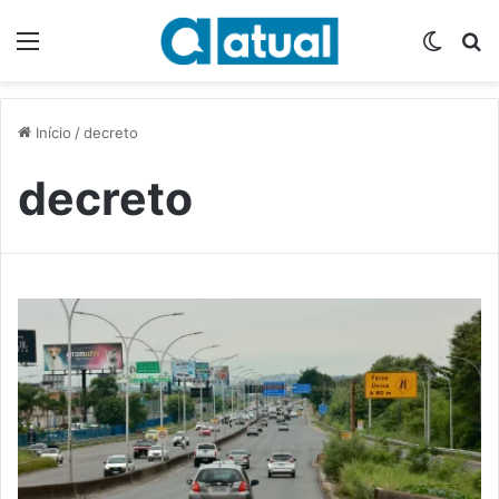
Menu
Switch
P
Início
/
decreto
decreto