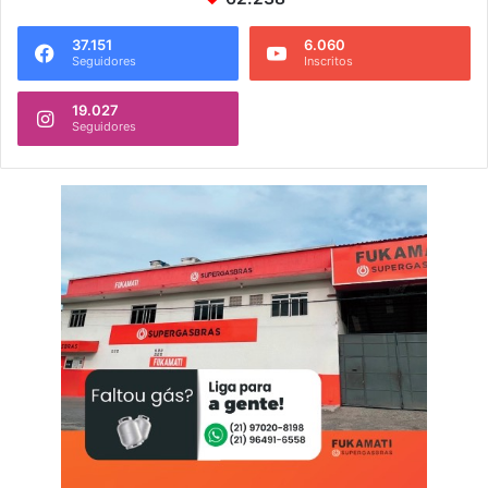
37.151
6.060
Seguidores
Inscritos
19.027
Seguidores