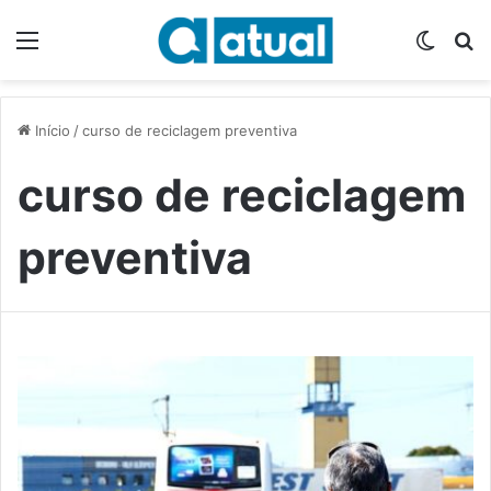
Menu
Switch
P
Início
/
curso de reciclagem preventiva
curso de reciclagem
preventiva