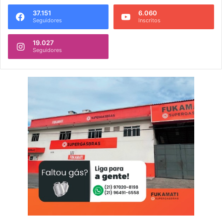
37.151
6.060
Seguidores
Inscritos
19.027
Seguidores