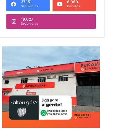
37.151
6.060
Seguidores
Inscritos
19.027
Seguidores