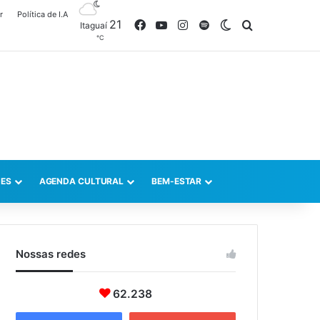
r
Política de I.A
21
Facebook
YouTube
Instagram
Spotify
Switch skin
Procurar po
Itaguaí
℃
ES
AGENDA CULTURAL
BEM-ESTAR
Nossas redes
62.238