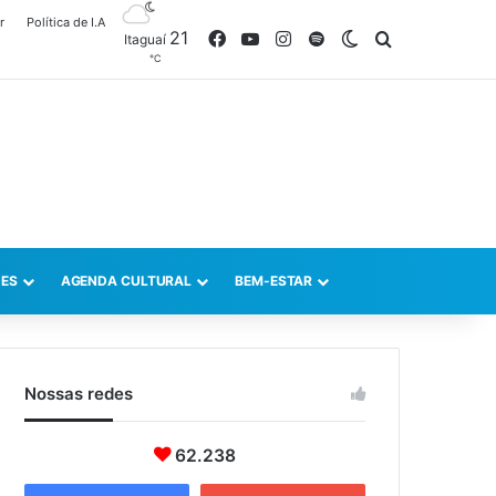
r
Política de I.A
21
Facebook
YouTube
Instagram
Spotify
Switch skin
Procurar po
Itaguaí
℃
ES
AGENDA CULTURAL
BEM-ESTAR
Nossas redes
62.238