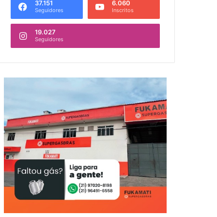
37.151
6.060
Seguidores
Inscritos
19.027
Seguidores