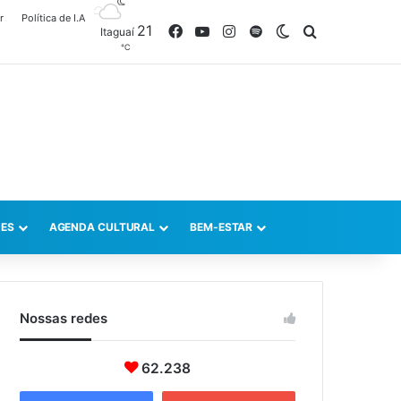
r
Política de I.A
21
Facebook
YouTube
Instagram
Spotify
Switch skin
Procurar po
Itaguaí
℃
ES
AGENDA CULTURAL
BEM-ESTAR
Nossas redes
62.238