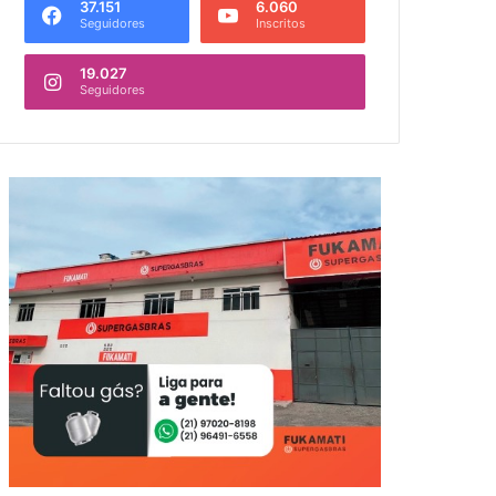
37.151
6.060
Seguidores
Inscritos
19.027
Seguidores