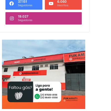
37.151
6.060
Seguidores
Inscritos
19.027
Seguidores