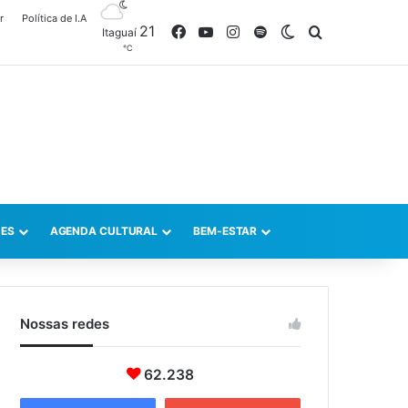
r
Política de I.A
21
Facebook
YouTube
Instagram
Spotify
Switch skin
Procurar po
Itaguaí
℃
ES
AGENDA CULTURAL
BEM-ESTAR
Nossas redes
62.238