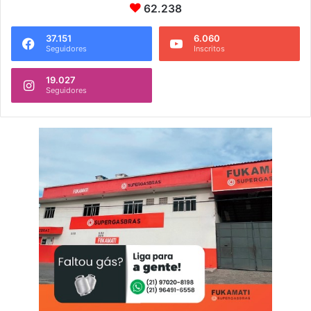
62.238
37.151
6.060
Seguidores
Inscritos
19.027
Seguidores