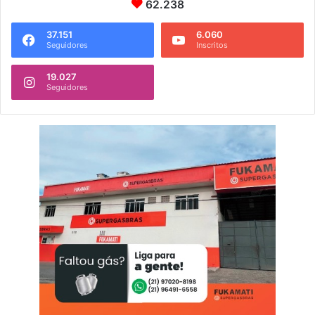
62.238
37.151
6.060
Seguidores
Inscritos
19.027
Seguidores