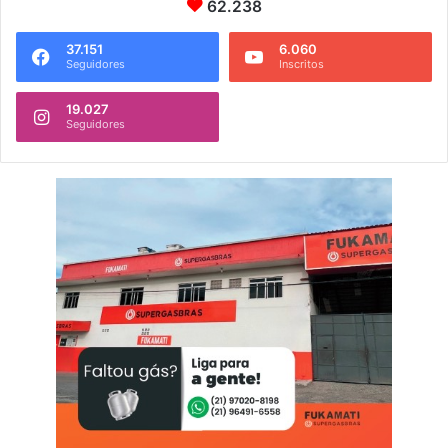
62.238
37.151
6.060
Seguidores
Inscritos
19.027
Seguidores