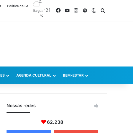
r
Política de I.A
21
Facebook
YouTube
Instagram
Spotify
Switch skin
Procurar po
Itaguaí
℃
ES
AGENDA CULTURAL
BEM-ESTAR
Nossas redes
62.238