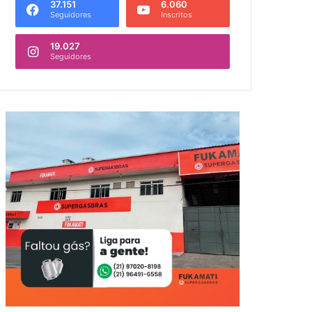
37.151
6.060
Seguidores
Inscritos
19.027
Seguidores