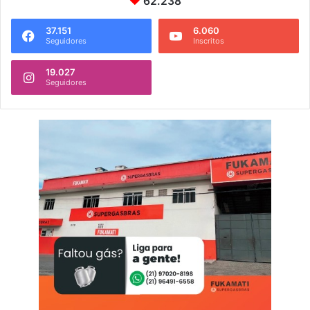
62.238
37.151
6.060
Seguidores
Inscritos
19.027
Seguidores