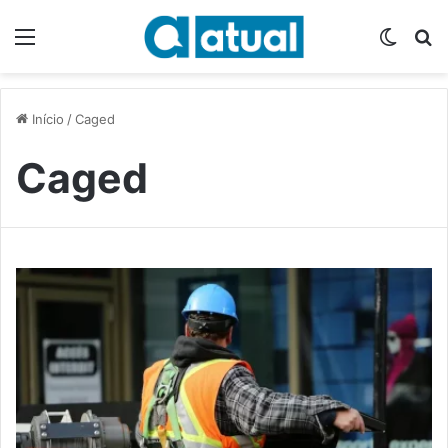
Menu
Switch
P
Início
/
Caged
Caged