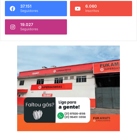
37.151
6.060
Seguidores
Inscritos
19.027
Seguidores