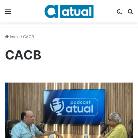
Menu
Switch
P
Início
/
CACB
CACB