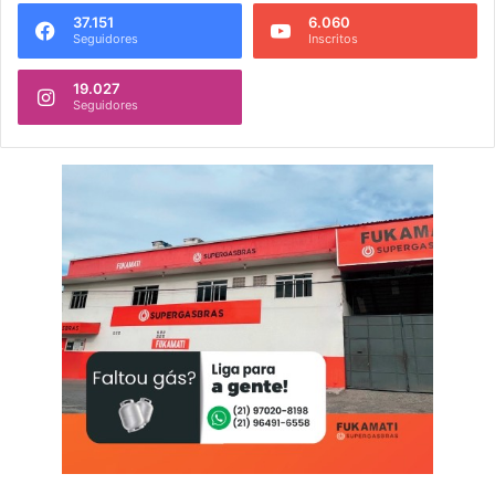
37.151
6.060
Seguidores
Inscritos
19.027
Seguidores