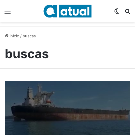
Menu
Switch
P
Início
/
buscas
buscas