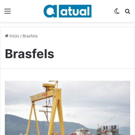
Menu
Switch
P
Início
/
Brasfels
Brasfels