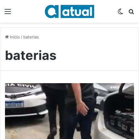
Menu
Switch
P
Início
/
baterias
baterias