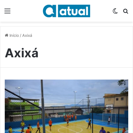
Menu
Switch
P
Início
/
Axixá
Axixá