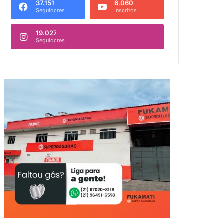
37.151
6.060
Seguidores
Inscritos
19.027
Seguidores