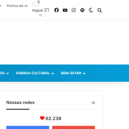
r
Política de I.A
21
Facebook
YouTube
Instagram
Spotify
Switch skin
Procurar po
Itaguaí
℃
ES
AGENDA CULTURAL
BEM-ESTAR
Nossas redes
62.238