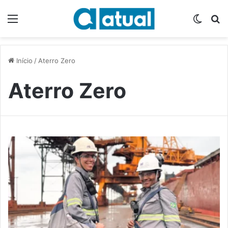
Menu
Switch
P
Início
/
Aterro Zero
Aterro Zero