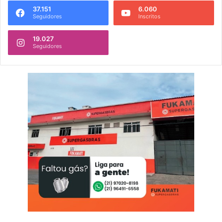
37.151
6.060
Seguidores
Inscritos
19.027
Seguidores