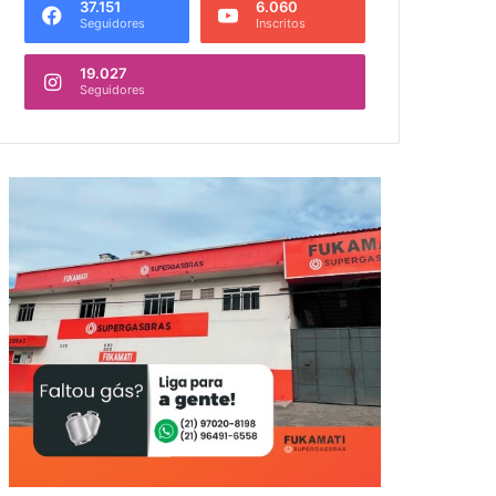
37.151
6.060
Seguidores
Inscritos
19.027
Seguidores