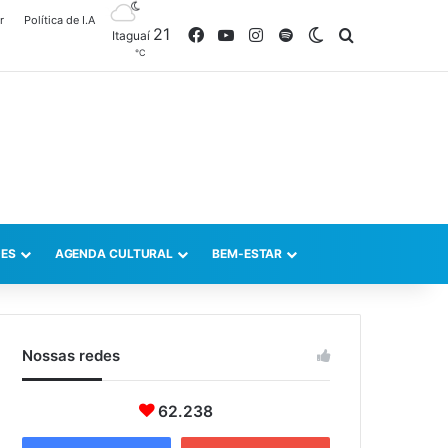
r
Política de I.A
21
Facebook
YouTube
Instagram
Spotify
Switch skin
Procurar po
Itaguaí
℃
ES
AGENDA CULTURAL
BEM-ESTAR
Nossas redes
62.238