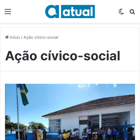
Menu
Switch
P
Início
/
Ação cívico-social
Ação cívico-social