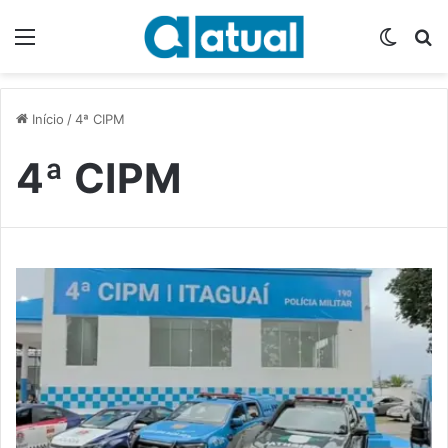
Menu
Switch
P
Início
/
4ª CIPM
4ª CIPM