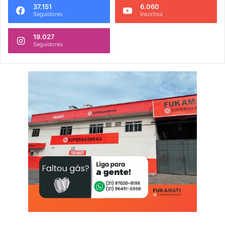
37.151
6.060
Seguidores
Inscritos
19.027
Seguidores