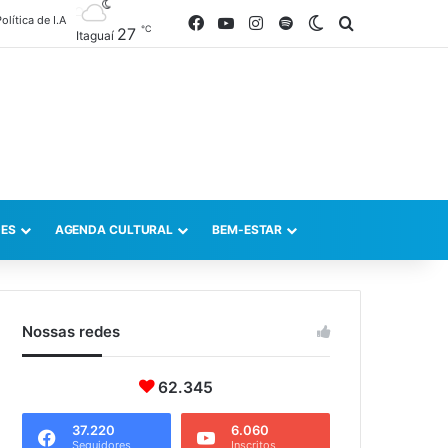
olítica de I.A
Facebook
YouTube
Instagram
Spotify
Switch skin
Procurar po
℃
27
Itaguaí
ES
AGENDA CULTURAL
BEM-ESTAR
Nossas redes
62.345
37.220
6.060
Seguidores
Inscritos