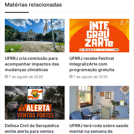
Matérias relacionadas
S
i
e
s
r
d
o
e
p
1
é
,
d
6
i
m
c
i
UFRRJ cria comissão para
UFRRJ recebe Festival
a
l
acompanhar impactos das
IntegralizArte com
t
v
mudanças climáticas
programação gratuita
o
a
7 de agosto de 2026
7 de agosto de 2026
m
c
a
i
p
n
o
a
s
d
s
o
e
s
e
Defesa Civil de Seropédica
UFRRJ terá roda sobre saúde
m
emite alerta para ventos
mental na semana de