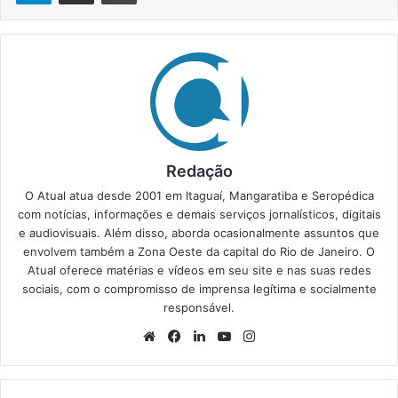
Redação
O Atual atua desde 2001 em Itaguaí, Mangaratiba e Seropédica
com notícias, informações e demais serviços jornalísticos, digitais
e audiovisuais. Além disso, aborda ocasionalmente assuntos que
envolvem também a Zona Oeste da capital do Rio de Janeiro. O
Atual oferece matérias e vídeos em seu site e nas suas redes
sociais, com o compromisso de imprensa legítima e socialmente
responsável.
We
Fa
Lin
Yo
Ins
bsi
ce
ke
uT
tag
te
bo
din
ub
ra