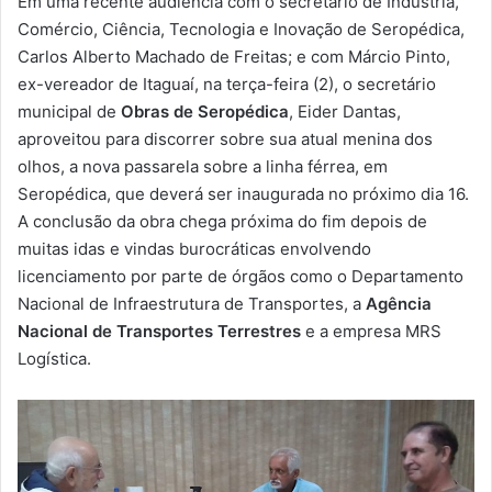
Em uma recente audiência com o secretário de Indústria,
-
Comércio, Ciência, Tecnologia e Inovação de Seropédica,
m
Carlos Alberto Machado de Freitas; e com Márcio Pinto,
a
ex-vereador de Itaguaí, na terça-feira (2), o secretário
i
municipal de
Obras de Seropédica
, Eider Dantas,
l
aproveitou para discorrer sobre sua atual menina dos
olhos, a nova passarela sobre a linha férrea, em
Seropédica, que deverá ser inaugurada no próximo dia 16.
A conclusão da obra chega próxima do fim depois de
muitas idas e vindas burocráticas envolvendo
licenciamento por parte de órgãos como o Departamento
Nacional de Infraestrutura de Transportes, a
Agência
Nacional de Transportes Terrestres
e a empresa MRS
Logística.