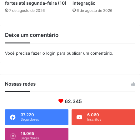
M
fortes até segunda-feira (10)
integração
a
7 de agosto de 2026
6 de agosto de 2026
n
g
a
Deixe um comentário
r
a
t
Você precisa fazer o
login
para publicar um comentário.
i
b
a
Nossas redes
62.345
37.220
6.060
Seguidores
Inscritos
19.065
Seguidores