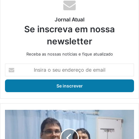
ok
e
m
Jornal Atual
Se inscreva em nossa
newsletter
Receba as nossas notícias e fique atualizado
I
n
s
i
r
a
o
s
N
e
o
u
v
e
o
n
d