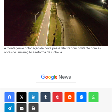
A montagem e colocação da nova passarela foi concomitante com as
obras de iluminação e reforma da ciclovia
Facebook
X
Linkedin
Tumblr
Pinterest
Reddit
Messenger
WhatsApp
Telegram
Compartilhar via e-mail
Imprimir