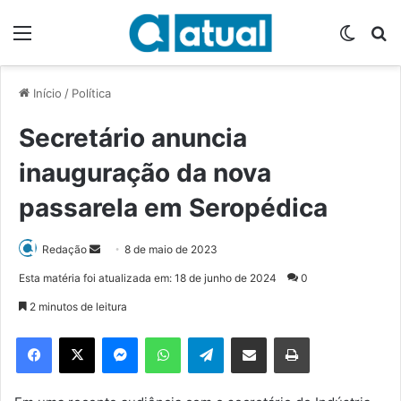
Menu
Switch
P
Início
/
Política
Secretário anuncia
inauguração da nova
passarela em Seropédica
Redação
M
8 de maio de 2023
a
Esta matéria foi atualizada em: 18 de junho de 2024
0
n
2 minutos de leitura
d
e
Facebook
X
Messenger
WhatsApp
Telegram
Compartilhar via e-mail
Imprimir
u
m
e