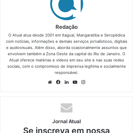
Redação
O Atual atua desde 2001 em Itaguaí, Mangaratiba e Seropédica
com notícias, informações e demais serviços jornalísticos, digitais
e audiovisuais. Além disso, aborda ocasionalmente assuntos que
envolvem também a Zona Oeste da capital do Rio de Janeiro. O
Atual oferece matérias e vídeos em seu site e nas suas redes
sociais, com o compromisso de imprensa legítima e socialmente
responsável.
We
Fa
Lin
Yo
Ins
bsi
ce
ke
uT
tag
te
bo
din
ub
ra
ok
e
m
Jornal Atual
Se inscreva em nossa