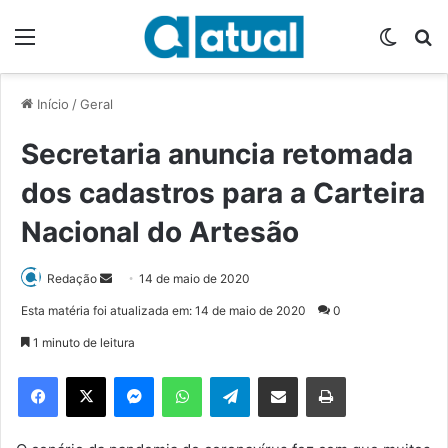
Menu
Switch
P
Início
/
Geral
Secretaria anuncia retomada
dos cadastros para a Carteira
Nacional do Artesão
Redação
M
14 de maio de 2020
a
Esta matéria foi atualizada em: 14 de maio de 2020
0
n
1 minuto de leitura
d
e
Facebook
X
Messenger
WhatsApp
Telegram
Compartilhar via e-mail
Imprimir
u
m
e