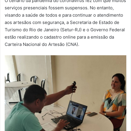
O cenário da pandemia do coronavírus fez com que muitos
-
serviços presenciais fossem suspensos. No entanto,
m
visando a saúde de todos e para continuar o atendimento
a
aos artesãos com segurança, a Secretaria de Estado de
i
Turismo do Rio de Janeiro (Setur-RJ) e o Governo Federal
l
estão realizando o cadastro online para a emissão da
Carteira Nacional do Artesão (CNA).