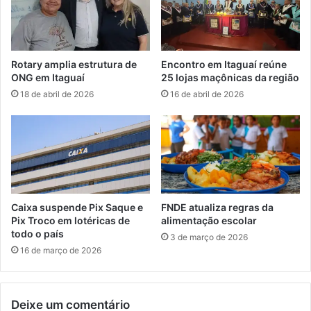
r
q
a
u
e
e
n
P
Rotary amplia estrutura de
Encontro em Itaguaí reúne
c
o
ONG em Itaguaí
25 lojas maçônicas da região
o
l
18 de abril de 2026
16 de abril de 2026
n
í
t
c
r
i
a
a
r
M
p
i
r
l
o
i
Caixa suspende Pix Saque e
FNDE atualiza regras da
f
t
Pix Troco em lotéricas de
alimentação escolar
e
a
todo o país
3 de março de 2026
s
r
16 de março de 2026
s
a
o
p
r
o
d
Deixe um comentário
i