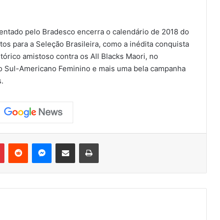
entado pelo Bradesco encerra o calendário de 2018 do
os para a Seleção Brasileira, como a inédita conquista
tórico amistoso contra os All Blacks Maori, no
do Sul-Americano Feminino e mais uma bela campanha
.
Pinterest
Reddit
Messenger
Compartilhar via e-mail
Imprimir