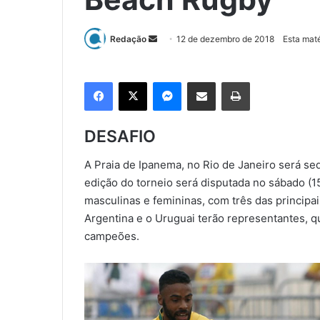
Redação
M
12 de dezembro de 2018
Esta maté
a
n
Facebook
X
Messenger
Compartilhar via e-mail
Imprimir
d
e
u
DESAFIO
m
e
A Praia de Ipanema, no Rio de Janeiro será se
-
edição do torneio será disputada no sábado (1
m
masculinas e femininas, com três das principai
a
Argentina e o Uruguai terão representantes, qu
i
campeões.
l