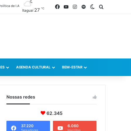
olítica de I.A
Facebook
YouTube
Instagram
Spotify
Switch skin
Procurar po
℃
27
Itaguaí
ES
AGENDA CULTURAL
BEM-ESTAR
Nossas redes
62.345
37.220
6.060
Seguidores
Inscritos