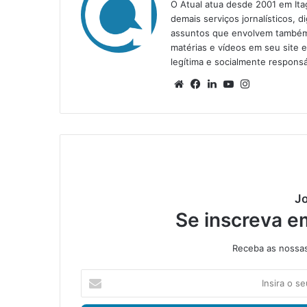
O Atual atua desde 2001 em Ita
demais serviços jornalísticos, d
assuntos que envolvem também a
matérias e vídeos em seu site 
legítima e socialmente responsá
We
Fa
Lin
Yo
Ins
bsi
ce
ke
uT
tag
te
bo
din
ub
ra
ok
e
m
Jo
Se inscreva e
Receba as nossas 
I
n
s