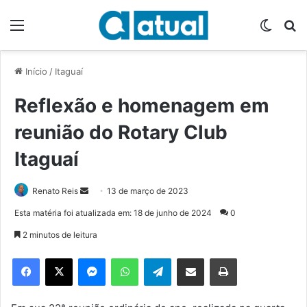
Menu
Switch
P
Início
/
Itaguaí
Reflexão e homenagem em
reunião do Rotary Club
Itaguaí
Renato Reis
M
13 de março de 2023
a
Esta matéria foi atualizada em: 18 de junho de 2024
0
n
2 minutos de leitura
d
e
Facebook
X
Messenger
WhatsApp
Telegram
Compartilhar via e-mail
Imprimir
u
m
e