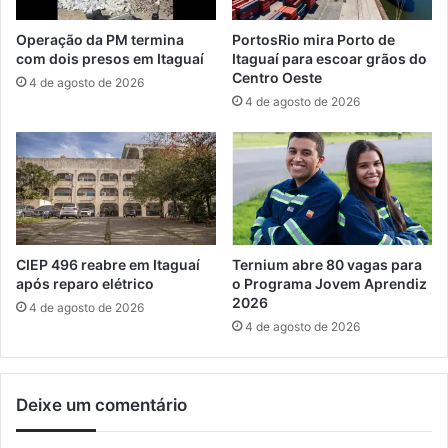
g
m
u
a
Operação da PM termina
PortosRio mira Porto de
l
r
com dois presos em Itaguaí
Itaguaí para escoar grãos do
a
c
Centro Oeste
4 de agosto de 2026
r
r
4 de agosto de 2026
e
o
m
n
M
o
a
g
n
r
g
a
a
m
r
a
CIEP 496 reabre em Itaguaí
Ternium abre 80 vagas para
a
d
após reparo elétrico
o Programa Jovem Aprendiz
t
2026
e
4 de agosto de 2026
i
o
4 de agosto de 2026
b
b
a
r
a
Deixe um comentário
s