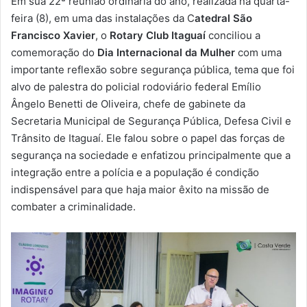
Em sua 22ª reunião ordinária do ano, realizada na quarta-
-
feira (8), em uma das instalações da C
atedral São
m
Francisco Xavier
, o
Rotary Club Itaguaí
conciliou a
a
comemoração do
Dia Internacional da Mulher
com uma
i
importante reflexão sobre segurança pública, tema que foi
l
alvo de palestra do policial rodoviário federal Emílio
Ângelo Benetti de Oliveira, chefe de gabinete da
Secretaria Municipal de Segurança Pública, Defesa Civil e
Trânsito de Itaguaí. Ele falou sobre o papel das forças de
segurança na sociedade e enfatizou principalmente que a
integração entre a polícia e a população é condição
indispensável para que haja maior êxito na missão de
combater a criminalidade.