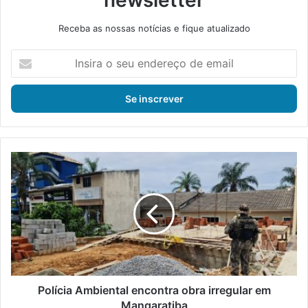
Receba as nossas notícias e fique atualizado
I
n
s
i
r
a
o
s
P
e
o
u
l
e
í
n
c
d
i
e
a
r
A
e
m
ç
b
Polícia Ambiental encontra obra irregular em
o
i
Mangaratiba