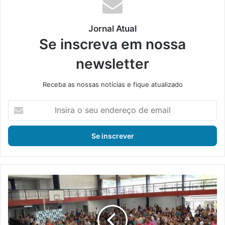
Jornal Atual
Se inscreva em nossa
newsletter
Receba as nossas notícias e fique atualizado
I
n
s
i
r
a
o
s
A
e
u
u
l
e
a
n
i