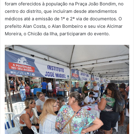
m
foram oferecidos à população na Praça João Bondim, no
a
centro do distrito, que incluíram desde atendimentos
i
médicos até a emissão de 1ª e 2ª via de documentos. O
l
prefeito Alan Costa, o Alan Bombeiro e seu vice Alcimar
Moreira, o Chicão da Ilha, participaram do evento.