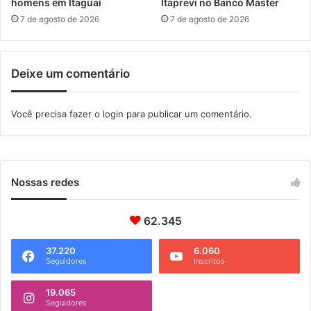
a
v
homens em Itaguaí
Itaprevi no Banco Master
n
o
7 de agosto de 2026
7 de agosto de 2026
g
e
a
n
r
d
Deixe um comentário
a
e
t
r
i
e
Você precisa fazer o
login
para publicar um comentário.
b
ç
a
o
Nossas redes
62.345
37.220
6.060
Seguidores
Inscritos
19.065
Seguidores