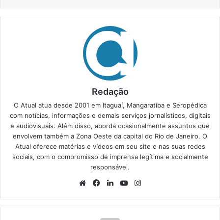
Redação
O Atual atua desde 2001 em Itaguaí, Mangaratiba e Seropédica
com notícias, informações e demais serviços jornalísticos, digitais
e audiovisuais. Além disso, aborda ocasionalmente assuntos que
envolvem também a Zona Oeste da capital do Rio de Janeiro. O
Atual oferece matérias e vídeos em seu site e nas suas redes
sociais, com o compromisso de imprensa legítima e socialmente
responsável.
We
Fa
Lin
Yo
Ins
bsi
ce
ke
uT
tag
te
bo
din
ub
ra
ok
e
m