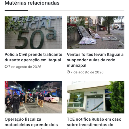
Matérias relacionadas
a
e
ç
d
ã
o
o
r
d
d
o
e
P
M
r
a
o
n
Polícia Civil prende traficante
Ventos fortes levam Itaguaí a
E
g
durante operação em Itaguaí
suspender aulas da rede
d
a
municipal
7 de agosto de 2026
u
r
7 de agosto de 2026
c
a
J
t
o
i
v
b
e
a
m
e
e
m
m
n
Operação fiscaliza
TCE notifica Rubão em caso
M
o
motocicletas e prende dois
sobre investimentos do