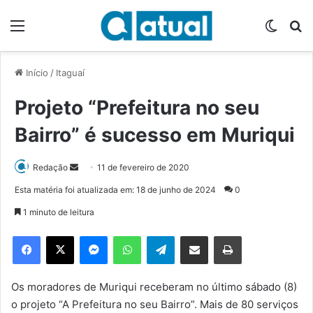
Menu
Switch
P
Início
/
Itaguaí
Projeto “Prefeitura no seu
Bairro” é sucesso em Muriqui
Redação
M
11 de fevereiro de 2020
a
Esta matéria foi atualizada em: 18 de junho de 2024
0
n
1 minuto de leitura
d
e
Facebook
X
Messenger
WhatsApp
Telegram
Compartilhar via e-mail
Imprimir
u
m
e
Os moradores de Muriqui receberam no último sábado (8)
-
o projeto “A Prefeitura no seu Bairro”. Mais de 80 serviços