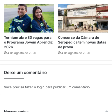
A
a
r
t
t
i
e
v
s
a
M
n
a
a
Ternium abre 80 vagas para
Concurso da Câmara de
r
P
o Programa Jovem Aprendiz
Seropédica tem novas datas
c
r
2026
de prova
i
a
4 de agosto de 2026
4 de agosto de 2026
a
i
i
a
s
d
Deixe um comentário
o
S
a
Você precisa fazer o
login
para publicar um comentário.
c
o
Nossas redes