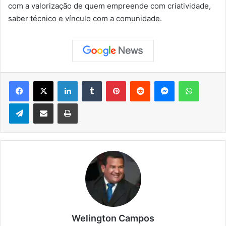
com a valorização de quem empreende com criatividade,
saber técnico e vínculo com a comunidade.
Facebook
X
Linkedin
Tumblr
Pinterest
Reddit
Messenger
WhatsApp
Telegram
Compartilhar via e-mail
Imprimir
Welington Campos