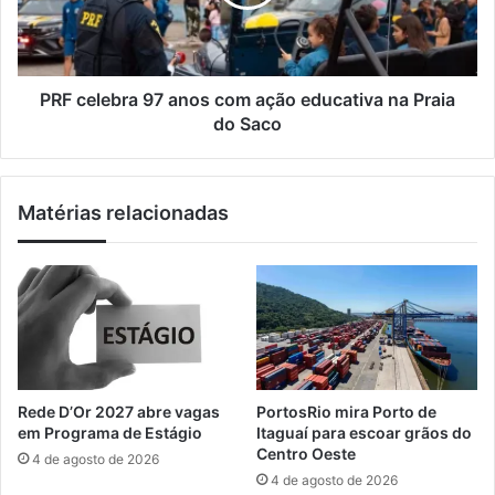
l
o
l
v
e
e
b
m
r
e
a
PRF celebra 97 anos com ação educativa na Praia
d
9
do Saco
a
7
l
a
h
n
Matérias relacionadas
a
o
s
s
n
c
a
o
C
m
o
a
p
ç
a
ã
F
o
Rede D’Or 2027 abre vagas
PortosRio mira Porto de
M
e
em Programa de Estágio
Itaguaí para escoar grãos do
C
d
Centro Oeste
4 de agosto de 2026
d
u
4 de agosto de 2026
e
c