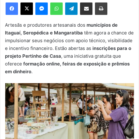
e
Facebook
X
Messenger
WhatsApp
Telegram
Compartilhar via e-mail
Imprimir
u
m
e
Artesãs e produtores artesanais dos
municípios de
-
Itaguaí, Seropédica e Mangaratiba
têm agora a chance de
m
impulsionar seus negócios com apoio técnico, visibilidade
a
e incentivo financeiro. Estão abertas as
inscrições para o
i
projeto Pertinho de Casa
, uma iniciativa gratuita que
l
oferece
formação online, feiras de exposição e prêmios
em dinheiro
.