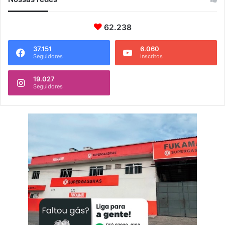
62.238
37.151
6.060
Seguidores
Inscritos
19.027
Seguidores