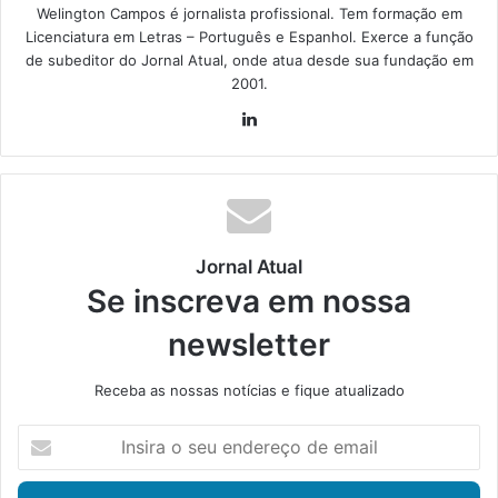
Welington Campos é jornalista profissional. Tem formação em
Licenciatura em Letras – Português e Espanhol. Exerce a função
de subeditor do Jornal Atual, onde atua desde sua fundação em
2001.
Lin
ke
din
Jornal Atual
Se inscreva em nossa
newsletter
Receba as nossas notícias e fique atualizado
I
n
s