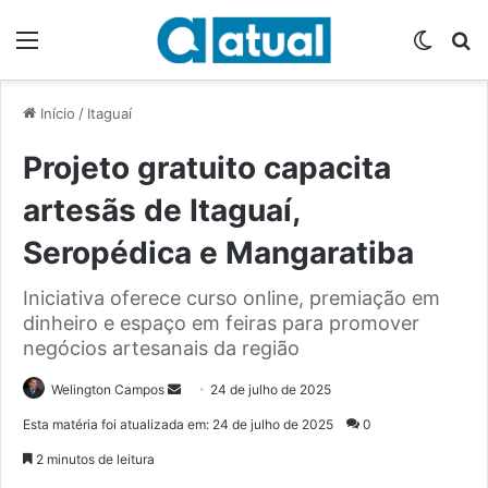
Menu
Switch
P
Início
/
Itaguaí
Projeto gratuito capacita
artesãs de Itaguaí,
Seropédica e Mangaratiba
Iniciativa oferece curso online, premiação em
dinheiro e espaço em feiras para promover
negócios artesanais da região
Welington Campos
M
24 de julho de 2025
a
Esta matéria foi atualizada em: 24 de julho de 2025
0
n
2 minutos de leitura
d