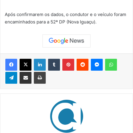
Após confirmarem os dados, o condutor e o veículo foram
encaminhados para a 52ª DP (Nova Iguaçu).
Facebook
X
Linkedin
Tumblr
Pinterest
Reddit
Messenger
WhatsApp
Telegram
Compartilhar via e-mail
Imprimir