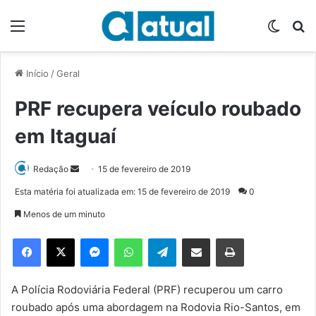
Menu
Switch
P
Início
/
Geral
PRF recupera veículo roubado
em Itaguaí
Redação
M
15 de fevereiro de 2019
a
Esta matéria foi atualizada em: 15 de fevereiro de 2019
0
n
Menos de um minuto
d
e
Facebook
X
Messenger
WhatsApp
Telegram
Compartilhar via e-mail
Imprimir
u
m
e
A Polícia Rodoviária Federal (PRF) recuperou um carro
-
roubado após uma abordagem na Rodovia Rio-Santos, em