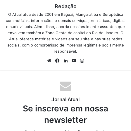
Redação
O Atual atua desde 2001 em Itaguaí, Mangaratiba e Seropédica
com notícias, informações e demais serviços jornalísticos, digitais
e audiovisuais. Além disso, aborda ocasionalmente assuntos que
envolvem também a Zona Oeste da capital do Rio de Janeiro. O
Atual oferece matérias e vídeos em seu site e nas suas redes
sociais, com o compromisso de imprensa legítima e socialmente
responsável.
We
Fa
Lin
Yo
Ins
bsi
ce
ke
uT
tag
te
bo
din
ub
ra
ok
e
m
Jornal Atual
Se inscreva em nossa
newsletter