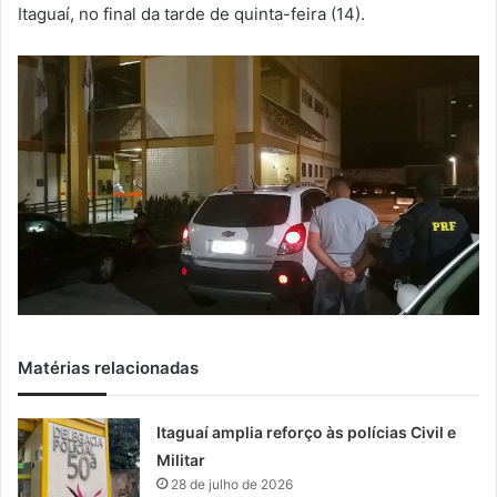
m
Itaguaí, no final da tarde de quinta-feira (14).
a
i
l
Matérias relacionadas
Itaguaí amplia reforço às polícias Civil e
Militar
28 de julho de 2026