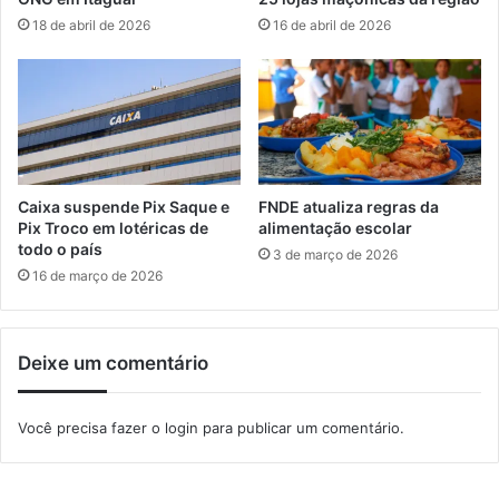
e
t
18 de abril de 2026
16 de abril de 2026
m
o
a
c
n
o
a
Caixa suspende Pix Saque e
FNDE atualiza regras da
Pix Troco em lotéricas de
alimentação escolar
todo o país
3 de março de 2026
16 de março de 2026
Deixe um comentário
Você precisa fazer o
login
para publicar um comentário.