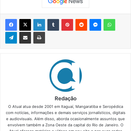
Facebook
X
Linkedin
Tumblr
Pinterest
Reddit
Messenger
WhatsApp
Telegram
Compartilhar via e-mail
Imprimir
Redação
O Atual atua desde 2001 em Itaguaí, Mangaratiba e Seropédica
com notícias, informações e demais serviços jornalísticos, digitais
e audiovisuais. Além disso, aborda ocasionalmente assuntos que
envolvem também a Zona Oeste da capital do Rio de Janeiro. O
Atual oferece matérias e vídeos em seu site e nas suas redes