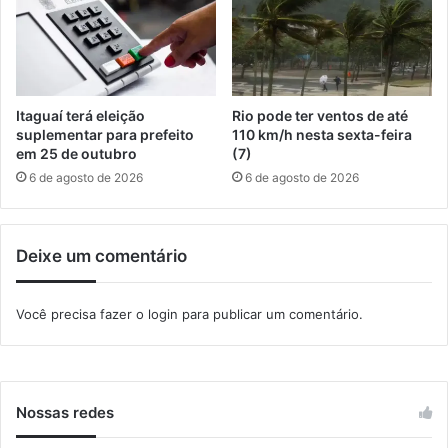
e
p
c
e
o
c
o
i
r
a
d
l
Itaguaí terá eleição
Rio pode ter ventos de até
e
i
suplementar para prefeito
110 km/h nesta sexta-feira
n
z
em 25 de outubro
(7)
a
a
6 de agosto de 2026
6 de agosto de 2026
d
m
o
n
r
o
Deixe um comentário
e
P
s
r
d
o
Você precisa fazer o
login
para publicar um comentário.
e
j
s
e
a
t
ú
o
d
A
Nossas redes
e
m
i