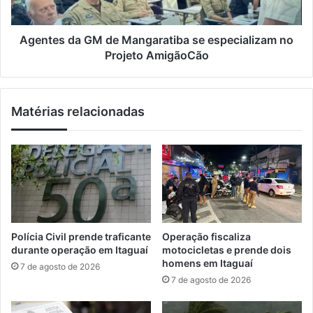
p
d
a
a
c
G
Agentes da GM de Mangaratiba se especializam no
i
M
Projeto AmigãoCão
t
d
a
e
ç
M
Matérias relacionadas
ã
a
o
n
p
g
a
a
r
r
a
a
g
t
e
i
s
b
Polícia Civil prende traficante
Operação fiscaliza
t
a
durante operação em Itaguaí
motocicletas e prende dois
o
s
homens em Itaguaí
7 de agosto de 2026
r
e
7 de agosto de 2026
e
e
s
s