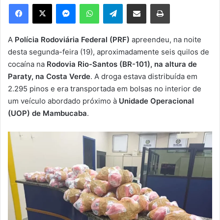
e
Facebook
X
Messenger
WhatsApp
Telegram
Compartilhar via e-mail
Imprimir
u
m
e
A
Polícia Rodoviária Federal (PRF)
apreendeu, na noite
-
desta segunda-feira (19), aproximadamente seis quilos de
m
cocaína na
Rodovia Rio-Santos (BR-101), na altura de
a
Paraty, na Costa Verde
. A droga estava distribuída em
i
2.295 pinos e era transportada em bolsas no interior de
l
um veículo abordado próximo à
Unidade Operacional
(UOP) de Mambucaba
.