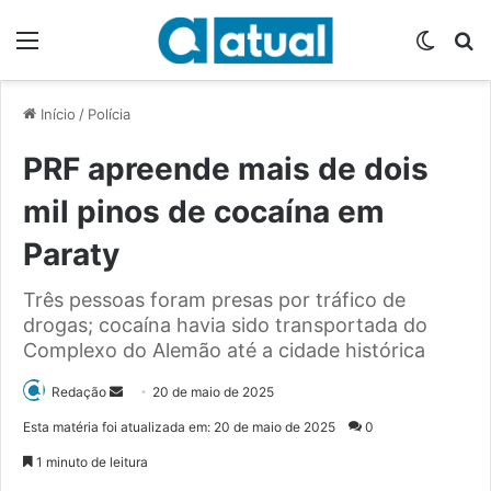
Menu
Switch
P
Início
/
Polícia
PRF apreende mais de dois
mil pinos de cocaína em
Paraty
Três pessoas foram presas por tráfico de
drogas; cocaína havia sido transportada do
Complexo do Alemão até a cidade histórica
Redação
M
20 de maio de 2025
a
Esta matéria foi atualizada em: 20 de maio de 2025
0
n
1 minuto de leitura
d