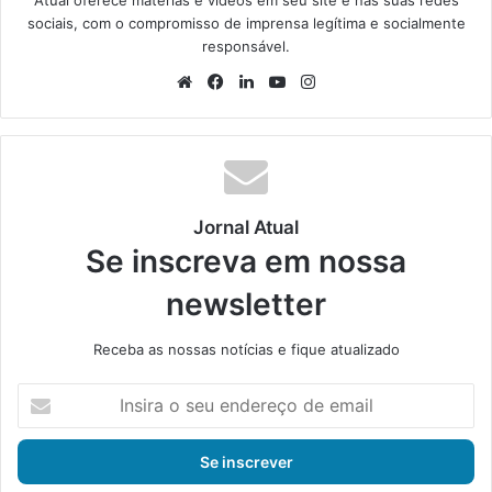
sociais, com o compromisso de imprensa legítima e socialmente
responsável.
We
Fa
Lin
Yo
Ins
bsi
ce
ke
uT
tag
te
bo
din
ub
ra
ok
e
m
Jornal Atual
Se inscreva em nossa
newsletter
Receba as nossas notícias e fique atualizado
I
n
s
i
r