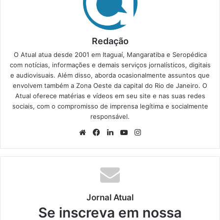
Redação
O Atual atua desde 2001 em Itaguaí, Mangaratiba e Seropédica
com notícias, informações e demais serviços jornalísticos, digitais
e audiovisuais. Além disso, aborda ocasionalmente assuntos que
envolvem também a Zona Oeste da capital do Rio de Janeiro. O
Atual oferece matérias e vídeos em seu site e nas suas redes
sociais, com o compromisso de imprensa legítima e socialmente
responsável.
We
Fa
Lin
Yo
Ins
bsi
ce
ke
uT
tag
te
bo
din
ub
ra
ok
e
m
Jornal Atual
Se inscreva em nossa