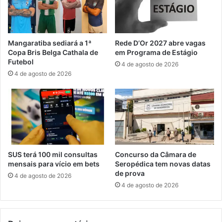
a
e
p
s
e
c
l
o
Mangaratiba sediará a 1ª
Rede D’Or 2027 abre vagas
o
b
Copa Bris Belga Cathala de
em Programa de Estágio
D
r
Futebol
4 de agosto de 2026
i
e
4 de agosto de 2026
a
f
d
á
o
b
A
r
u
i
t
c
i
a
s
c
SUS terá 100 mil consultas
Concurso da Câmara de
m
l
mensais para vício em bets
Seropédica tem novas datas
o
a
de prova
4 de agosto de 2026
o
n
4 de agosto de 2026
c
d
o
e
r
s