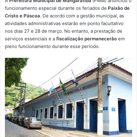
A
Prefeitura Municipal de Mangaratiba
(PMM) anunciou o
-
funcionamento especial durante os feriados de
Paixão de
m
Cristo e Páscoa
. De acordo com a gestão municipal, as
a
atividades administrativas estarão em ponto facultativo
i
nos dias 27 e 28 de março. No entanto, a prestação de
l
serviços essenciais e a
fiscalização permanecerão
em
pleno funcionamento durante esse período.