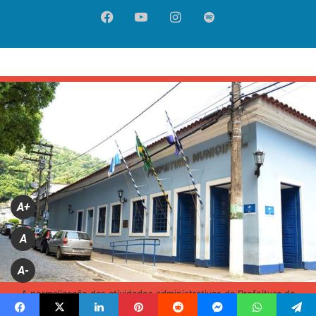
Facebook
YouTube
Instagram
Spotify
A+
A
A-
A normalização das atividades administrativas da Prefeitura de
Mangaratiba está prevista para o dia 1º de abril