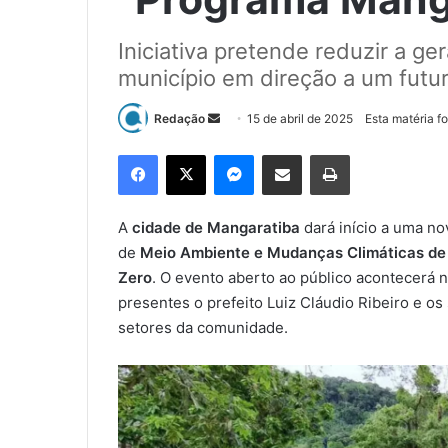
Iniciativa pretende reduzir a ge
município em direção a um futur
Redação
M
15 de abril de 2025
Esta matéria fo
a
Facebook
X
Messenger
Compartilhar via e-mail
Imprimir
n
d
e
A
cidade de Mangaratiba
dará início a uma no
u
de
Meio Ambiente e Mudanças Climáticas de
m
Zero
. O evento aberto ao público acontecerá 
e
presentes o prefeito Luiz Cláudio Ribeiro e os
-
setores da comunidade.
m
a
i
l