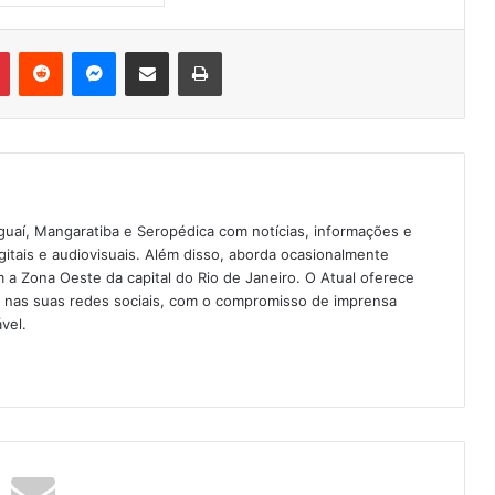
Pinterest
Reddit
Messenger
Compartilhar via e-mail
Imprimir
guaí, Mangaratiba e Seropédica com notícias, informações e
igitais e audiovisuais. Além disso, aborda ocasionalmente
 Zona Oeste da capital do Rio de Janeiro. O Atual oferece
e nas suas redes sociais, com o compromisso de imprensa
vel.