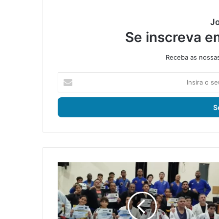
Jo
Se inscreva e
Receba as nossas 
I
n
s
i
r
a
o
s
e
P
u
r
e
o
n
j
d
e
e
t