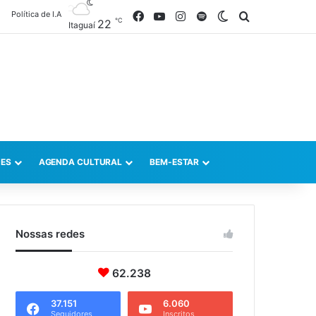
Política de I.A
Facebook
YouTube
Instagram
Spotify
Switch skin
Procurar po
℃
22
Itaguaí
ES
AGENDA CULTURAL
BEM-ESTAR
Nossas redes
62.238
37.151
6.060
Seguidores
Inscritos