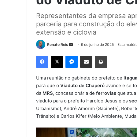
Representantes da empresa apr
parceria para construção do el
extensão e ciclovia
Renato Reis
M
9 de junho de 2025
Esta matéri
a
Facebook
X
Messenger
Compartilhar via e-mail
Imprimir
n
d
e
Uma reunião no gabinete do prefeito de
Itagua
u
para que o
Viaduto de
Chaperó
avance e se t
m
da
MRS
, concessionária de
ferrovias
que atua 
e
viaduto para o prefeito Haroldo Jesus e os
sec
-
Urbanismo); André Amorim (Gabinete); Roberto
m
Trânsito) e Carlos Kifer (Meio Ambiente, Muda
a
i
l