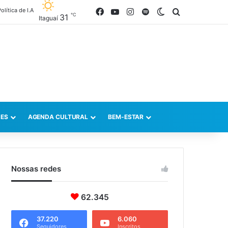
olítica de I.A
Facebook
YouTube
Instagram
Spotify
Switch skin
Procurar po
℃
31
Itaguaí
ES
AGENDA CULTURAL
BEM-ESTAR
Nossas redes
62.345
37.220
6.060
Seguidores
Inscritos