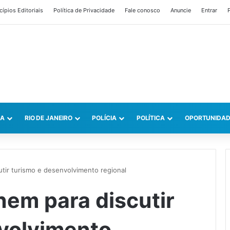
cípios Editoriais
Política de Privacidade
Fale conosco
Anuncie
Entrar
P
CA
RIO DE JANEIRO
POLÍCIA
POLÍTICA
OPORTUNIDAD
utir turismo e desenvolvimento regional
nem para discutir
volvimento