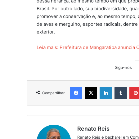
dessa herança, ao mesmo tempo em que proporc
Brasil. Por outro lado, sua biodiversidade, q
promover a conservação e, ao mesmo tempo, o
de aves e mergulho, esportes radicais, dentre o
exterior.
Leia mais: Prefeitura de Mangaratiba anuncia
Siga-nos
Facebook
X
Linkedin
Tumblr
Compartilhar
Renato Reis
Renato Reis é bacharel em Comu