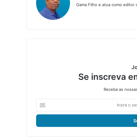
Gama Filho e atua como editor da
Jo
Se inscreva e
Receba as nossas 
I
n
s
i
r
a