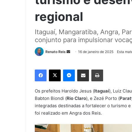
regional
Itaguaí, Mangaratiba, Angra, P
conjunto para impulsionar voc
Renato Reis
M
16 de janeiro de 2025
Esta maté
a
n
Facebook
X
Messenger
Compartilhar via e-mail
Imprimir
d
e
u
Os prefeitos Haroldo Jesus (
Itaguaí
), Luiz Clau
m
Babton Biondi (
Rio Claro
), e Zezé Porto (
Parat
e
integradas destinadas a fortalecer o turismo 
-
foi realizado em Angra dos Reis.
m
a
i