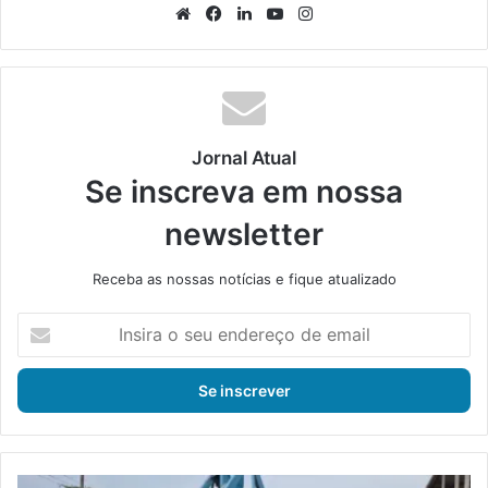
We
Fa
Lin
Yo
Ins
bsi
ce
ke
uT
tag
te
bo
din
ub
ra
ok
e
m
Jornal Atual
Se inscreva em nossa
newsletter
Receba as nossas notícias e fique atualizado
I
n
s
i
r
a
o
s
R