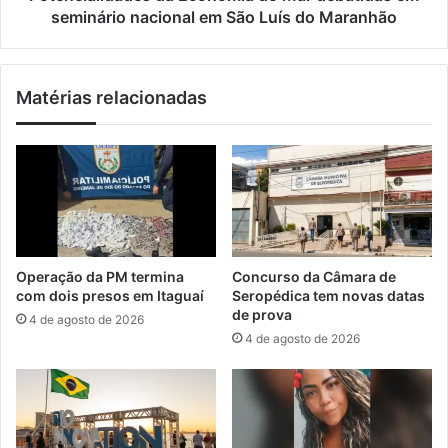
p
d
seminário nacional em São Luís do Maranhão
i
a
r
d
a
e
Matérias relacionadas
d
s
o
d
e
a
m
E
S
c
ã
o
o
n
J
o
o
m
Operação da PM termina
Concurso da Câmara de
ã
i
com dois presos em Itaguaí
Seropédica tem novas datas
o
a
de prova
4 de agosto de 2026
M
d
4 de agosto de 2026
a
o
r
M
c
a
o
r
s
d