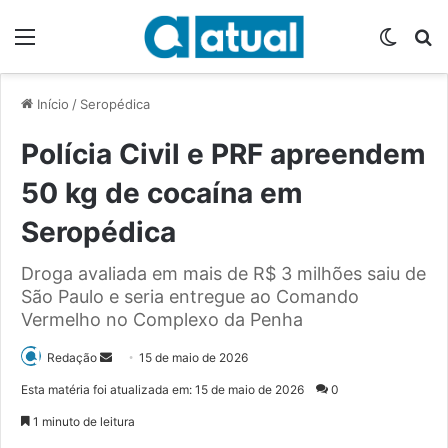
Menu
Switch
P
Início
/
Seropédica
Polícia Civil e PRF apreendem
50 kg de cocaína em
Seropédica
Droga avaliada em mais de R$ 3 milhões saiu de
São Paulo e seria entregue ao Comando
Vermelho no Complexo da Penha
Redação
M
15 de maio de 2026
a
Esta matéria foi atualizada em: 15 de maio de 2026
0
n
1 minuto de leitura
d