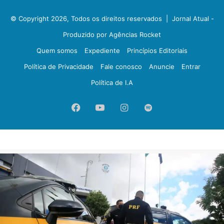
© Copyright 2026, Todos os direitos reservados |
Jornal Atual -
Produzido por Agências Rocket
Quem somos
Expediente
Princípios Editoriais
Política de Privacidade
Fale conosco
Anuncie
Entrar
Política de I.A
Facebook
YouTube
Instagram
Spotify