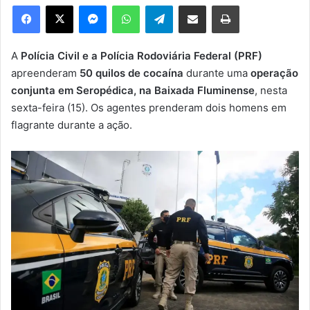
e
Facebook
X
Messenger
WhatsApp
Telegram
Compartilhar via e-mail
Imprimir
u
m
e
A
Polícia Civil e a Polícia Rodoviária Federal (PRF)
-
apreenderam
50 quilos de cocaína
durante uma
operação
m
conjunta em Seropédica, na Baixada Fluminense
, nesta
a
sexta-feira (15). Os agentes prenderam dois homens em
i
flagrante durante a ação.
l