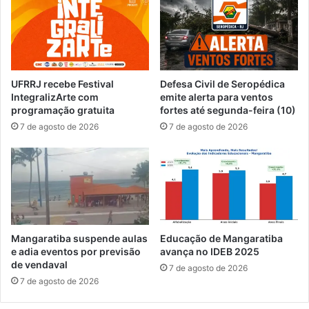
f
a
e
s
i
o
t
b
o
r
R
e
UFRRJ recebe Festival
Defesa Civil de Seropédica
u
i
IntegralizArte com
emite alerta para ventos
b
n
programação gratuita
fortes até segunda-feira (10)
ã
c
7 de agosto de 2026
7 de agosto de 2026
o
l
u
s
ã
o
n
o
s
Mangaratiba suspende aulas
Educação de Mangaratiba
a
e adia eventos por previsão
avança no IDEB 2025
m
de vendaval
7 de agosto de 2026
b
7 de agosto de 2026
i
e