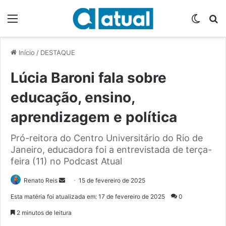
Menu
Switch
P
Início
/
DESTAQUE
Lúcia Baroni fala sobre
educação, ensino,
aprendizagem e política
Pró-reitora do Centro Universitário do Rio de
Janeiro, educadora foi a entrevistada de terça-
feira (11) no Podcast Atual
Renato Reis
M
15 de fevereiro de 2025
a
Esta matéria foi atualizada em: 17 de fevereiro de 2025
0
n
2 minutos de leitura
d