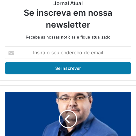
Jornal Atual
Se inscreva em nossa
newsletter
Receba as nossas notícias e fique atualizado
I
n
s
i
r
a
o
s
T
e
S
u
E
e
r
n
e
d
m
e
a