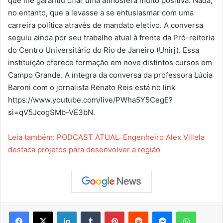
que lhe garantiu criar uma atmosfera muito positiva. Nada,
no entanto, que a levasse a se entusiasmar com uma
carreira política através de mandato eletivo. A conversa
seguiu ainda por seu trabalho atual à frente da Pró-reitoria
do Centro Universitário do Rio de Janeiro (Unirj). Essa
instituição oferece formação em nove distintos cursos em
Campo Grande. A íntegra da conversa da professora Lúcia
Baroni com o jornalista Renato Reis está no link
https://www.youtube.com/live/PWha5Y5CegE?
si=qV5JcogSMb-VE3bN.
Leia também: PODCAST ATUAL: Engenheiro Alex Villela
destaca projetos para desenvolver a região
Facebook
X
Linkedin
Tumblr
Pinterest
Reddit
Messenger
WhatsApp