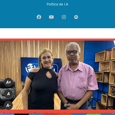
Política de I.A
Facebook
YouTube
Instagram
Spotify
A+
A
A-
A educadora Lúcia Baroni Martinazzo foi entrevistada pelo jornalista