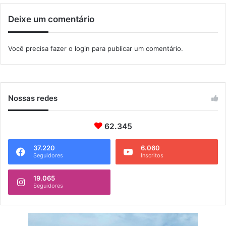
n
Deixe um comentário
t
e
s
Você precisa fazer o
login
para publicar um comentário.
c
o
r
p
o
Nossas redes
r
a
62.345
t
i
v
37.220
6.060
Seguidores
Inscritos
o
s
19.065
Seguidores