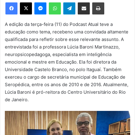
e
Facebook
X
Messenger
WhatsApp
Telegram
Compartilhar via e-mail
Imprimir
u
m
e
A edição da terça-feira (11) do Podcast Atual teve a
-
educação como tema, recebeno uma convidada altamente
m
qualificada para refletir sobre esse relevante assunto. A
a
entrevistada foi a professora Lúcia Baroni Martinazzo,
i
neuropsicopedagoga, especialista em inteligência
l
emocional e mestre em Educação. Ela foi diretora da
Universidade Castelo Branco, no polo Itaguaí. Também
exerceu o cargo de secretária municipal de Educação de
Seropédica, entre os anos de 2010 e de 2016. Atualmente,
Lúcia Baroni é pró-reitora do Centro Universitário do Rio
de Janeiro.