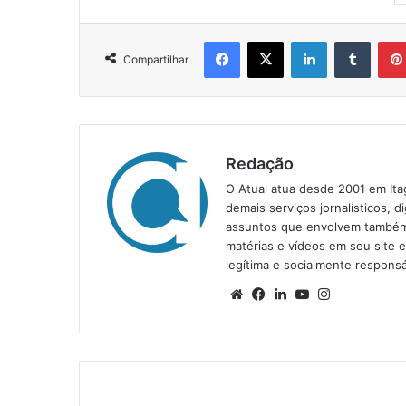
Facebook
X
Linkedin
Tumblr
Compartilhar
Redação
O Atual atua desde 2001 em Ita
demais serviços jornalísticos, d
assuntos que envolvem também a
matérias e vídeos em seu site 
legítima e socialmente responsá
We
Fa
Lin
Yo
Ins
bsi
ce
ke
uT
tag
te
bo
din
ub
ra
ok
e
m