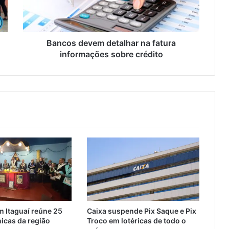
d
e
v
e
Bancos devem detalhar na fatura
m
informações sobre crédito
d
e
t
a
l
h
a
r
n
a
f
a
t
u
 Itaguaí reúne 25
Caixa suspende Pix Saque e Pix
r
icas da região
Troco em lotéricas de todo o
a