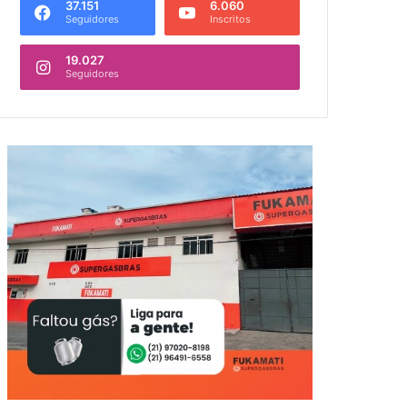
37.151
6.060
Seguidores
Inscritos
19.027
Seguidores