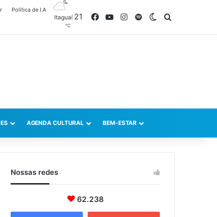
r
Política de I.A
21
Facebook
YouTube
Instagram
Spotify
Switch skin
Procurar po
Itaguaí
℃
ES
AGENDA CULTURAL
BEM-ESTAR
Nossas redes
62.238