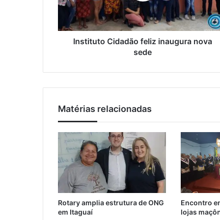
r
u
e
t
ç
o
o
C
Instituto Cidadão feliz inaugura nova
d
i
sede
e
d
e
a
m
d
a
ã
i
o
l
Matérias relacionadas
f
e
l
i
z
i
n
a
u
Rotary amplia estrutura de ONG
Encontro em
g
em Itaguaí
lojas maçôn
u