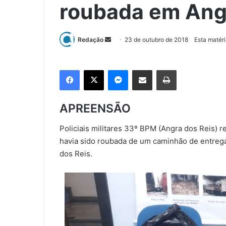
roubada em Ang
Redação
M
23 de outubro de 2018
Esta matéri
a
n
Facebook
X
Messenger
Compartilhar via e-mail
Imprimir
d
e
u
APREENSÃO
m
e
Policiais militares 33º BPM (Angra dos Reis) 
-
havia sido roubada de um caminhão de entreg
m
dos Reis.
a
i
l