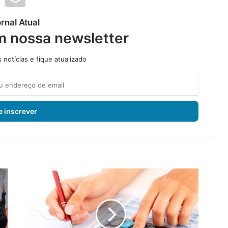
rnal Atual
m nossa newsletter
notícias e fique atualizado
B
a
n
c
o
s