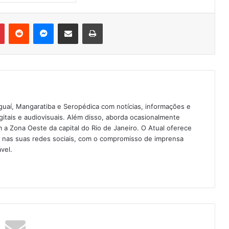
Pinterest
Reddit
Messenger
Compartilhar via e-mail
Imprimir
guaí, Mangaratiba e Seropédica com notícias, informações e
igitais e audiovisuais. Além disso, aborda ocasionalmente
 Zona Oeste da capital do Rio de Janeiro. O Atual oferece
e nas suas redes sociais, com o compromisso de imprensa
vel.