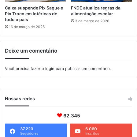
f
Caixa suspende Pix Saque e
FNDE atualiza regras da
o
Pix Troco em lotéricas de
alimentação escolar
r
todo o país
3 de março de 2026
m
16 de março de 2026
a
ç
ã
Deixe um comentário
o
d
e
Você precisa fazer o
login
para publicar um comentário.
p
r
o
f
e
Nossas redes
s
s
o
62.345
r
e
37.220
6.060
Seguidores
Inscritos
s