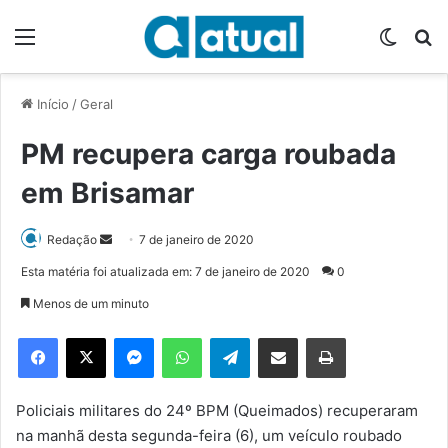
Menu
Switch
P
Início
/
Geral
PM recupera carga roubada
em Brisamar
Redação
M
7 de janeiro de 2020
a
Esta matéria foi atualizada em: 7 de janeiro de 2020
0
n
Menos de um minuto
d
e
Facebook
X
Messenger
WhatsApp
Telegram
Compartilhar via e-mail
Imprimir
u
m
e
Policiais militares do 24º BPM (Queimados) recuperaram
-
na manhã desta segunda-feira (6), um veículo roubado