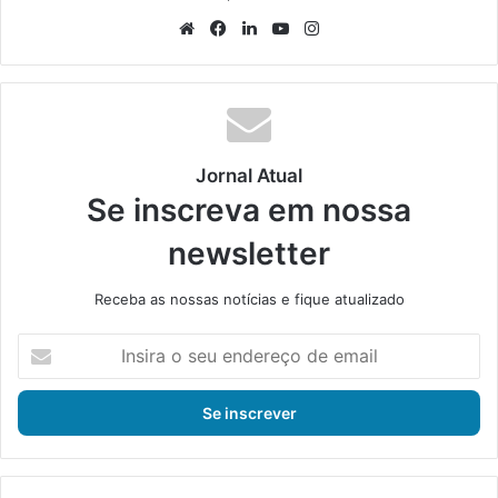
We
Fa
Lin
Yo
Ins
bsi
ce
ke
uT
tag
te
bo
din
ub
ra
ok
e
m
Jornal Atual
Se inscreva em nossa
newsletter
Receba as nossas notícias e fique atualizado
I
n
s
i
r
a
o