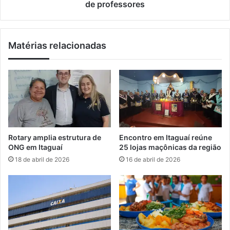
p
a
de professores
a
m
l
a
s
i
Matérias relacionadas
e
s
g
d
u
e
e
6
m
0
a
m
t
i
o
l
d
b
Rotary amplia estrutura de
Encontro em Itaguaí reúne
o
o
ONG em Itaguaí
25 lojas maçônicas da região
v
l
18 de abril de 2026
16 de abril de 2026
a
s
p
a
o
s
r
p
a
r
a