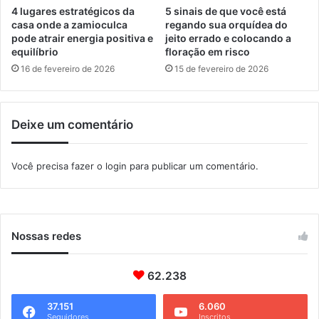
o
c
4 lugares estratégicos da
5 sinais de que você está
o
casa onde a zamioculca
regando sua orquídea do
pode atrair energia positiva e
jeito errado e colocando a
q
equilíbrio
floração em risco
u
e
16 de fevereiro de 2026
15 de fevereiro de 2026
a
t
u
Deixe um comentário
a
v
a
Você precisa fazer o
login
para publicar um comentário.
e
m
A
n
g
Nossas redes
r
a
62.238
e
P
37.151
6.060
a
Seguidores
Inscritos