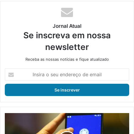
Jornal Atual
Se inscreva em nossa
newsletter
Receba as nossas notícias e fique atualizado
I
n
s
i
r
a
o
s
E
e
s
u
t