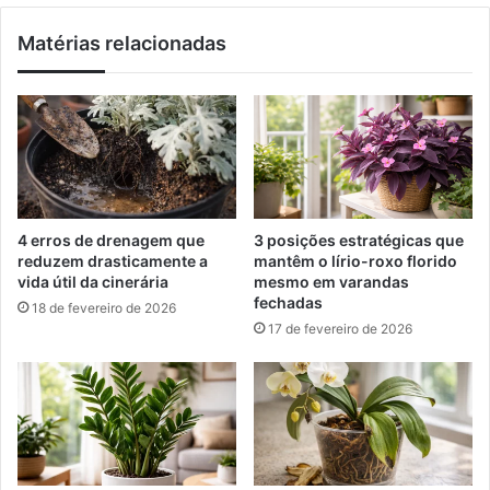
v
e
Matérias relacionadas
a
u
g
t
a
r
s
a
d
l
e
i
e
z
m
a
p
l
4 erros de drenagem que
3 posições estratégicas que
r
í
reduzem drasticamente a
mantêm o lírio-roxo florido
e
d
vida útil da cinerária
mesmo em varandas
g
e
fechadas
18 de fevereiro de 2026
o
r
17 de fevereiro de 2026
e
d
e
o
s
t
t
r
á
á
g
f
i
i