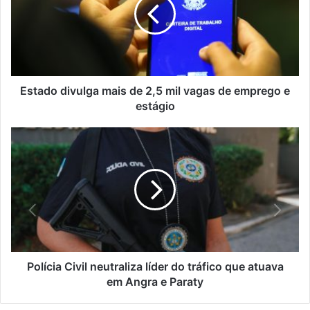
e
a
n
d
d
o
e
d
r
i
e
v
ç
u
Estado divulga mais de 2,5 mil vagas de emprego e
o
l
estágio
d
g
e
a
P
e
m
o
m
a
l
a
i
í
i
s
c
l
d
i
e
a
2
C
,
i
5
v
Polícia Civil neutraliza líder do tráfico que atuava
m
i
em Angra e Paraty
i
l
l
n