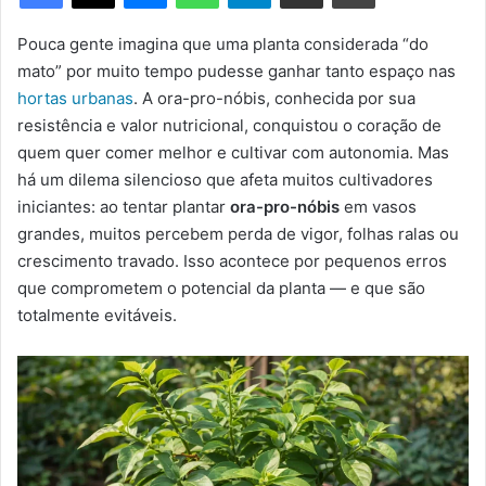
m
e
Pouca gente imagina que uma planta considerada “do
-
mato” por muito tempo pudesse ganhar tanto espaço nas
m
hortas urbanas
. A ora-pro-nóbis, conhecida por sua
a
resistência e valor nutricional, conquistou o coração de
i
quem quer comer melhor e cultivar com autonomia. Mas
l
há um dilema silencioso que afeta muitos cultivadores
iniciantes: ao tentar plantar
ora-pro-nóbis
em vasos
grandes, muitos percebem perda de vigor, folhas ralas ou
crescimento travado. Isso acontece por pequenos erros
que comprometem o potencial da planta — e que são
totalmente evitáveis.