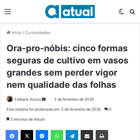
Menu
Switch
P
Início
/
Curiosidades
Ora-pro-nóbis: cinco formas
seguras de cultivo em vasos
grandes sem perder vigor
nem qualidade das folhas
Fabiano Souza
M
3 de fevereiro de 2026
a
Esta matéria foi atualizada em: 3 de fevereiro de 2026
0
n
3 minutos de leitura
d
e
Facebook
X
Messenger
WhatsApp
Telegram
Compartilhar via e-mail
Imprimir
u