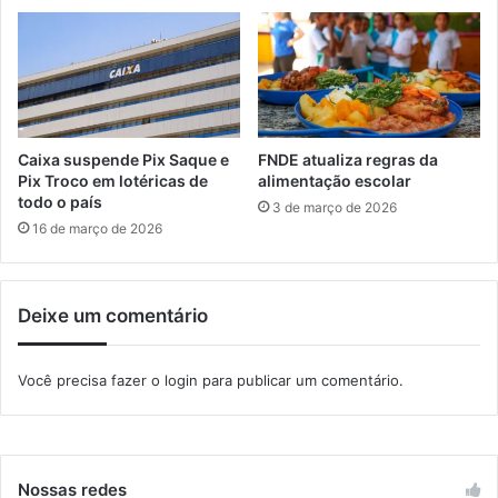
p
s
ã
o
a
p
r
Caixa suspende Pix Saque e
FNDE atualiza regras da
o
Pix Troco em lotéricas de
alimentação escolar
v
todo o país
3 de março de 2026
a
16 de março de 2026
d
a
s
Deixe um comentário
e
m
f
Você precisa fazer o
login
para publicar um comentário.
a
s
e
d
e
Nossas redes