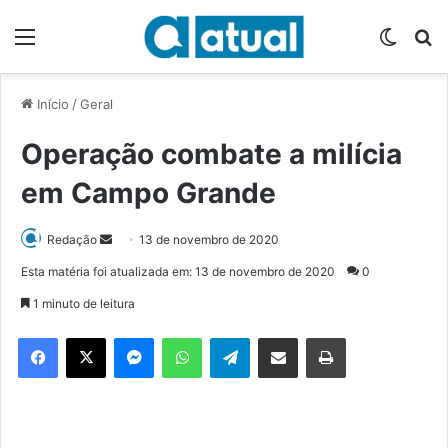
Menu
Switch
P
Início
/
Geral
Operação combate a milícia
em Campo Grande
Redação
M
13 de novembro de 2020
a
Esta matéria foi atualizada em: 13 de novembro de 2020
0
n
1 minuto de leitura
d
e
Facebook
X
Messenger
WhatsApp
Telegram
Compartilhar via e-mail
Imprimir
u
m
e
-