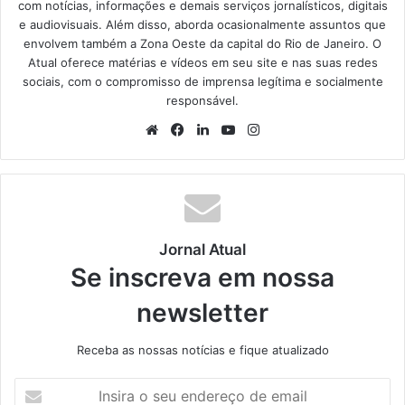
com notícias, informações e demais serviços jornalísticos, digitais
e audiovisuais. Além disso, aborda ocasionalmente assuntos que
envolvem também a Zona Oeste da capital do Rio de Janeiro. O
Atual oferece matérias e vídeos em seu site e nas suas redes
sociais, com o compromisso de imprensa legítima e socialmente
responsável.
We
Fa
Lin
Yo
Ins
bsi
ce
ke
uT
tag
te
bo
din
ub
ra
ok
e
m
Jornal Atual
Se inscreva em nossa
newsletter
Receba as nossas notícias e fique atualizado
I