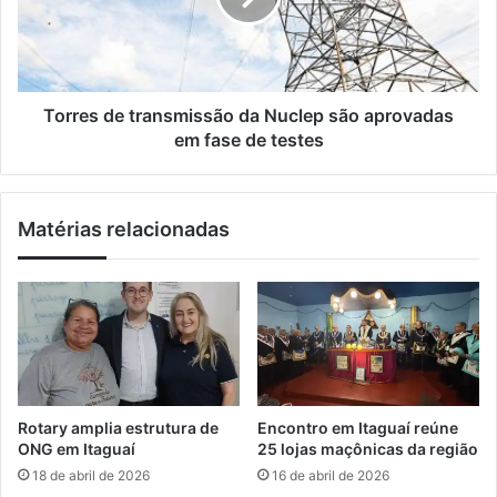
i
a
s
l
p
d
r
e
e
t
s
r
Torres de transmissão da Nuclep são aprovadas
o
a
em fase de testes
e
n
m
s
I
m
Matérias relacionadas
t
i
a
s
g
s
u
ã
a
o
í
d
a
N
u
Rotary amplia estrutura de
Encontro em Itaguaí reúne
c
ONG em Itaguaí
25 lojas maçônicas da região
l
18 de abril de 2026
16 de abril de 2026
e