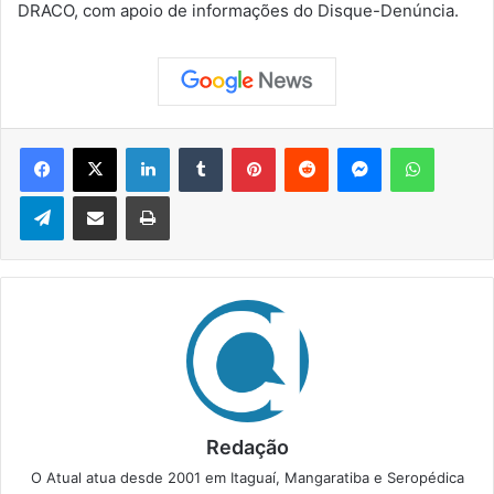
DRACO, com apoio de informações do Disque-Denúncia.
Facebook
X
Linkedin
Tumblr
Pinterest
Reddit
Messenger
WhatsApp
Telegram
Compartilhar via e-mail
Imprimir
Redação
O Atual atua desde 2001 em Itaguaí, Mangaratiba e Seropédica