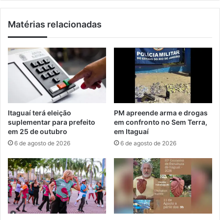
c
e
o
i
Matérias relacionadas
r
r
a
a
d
B
a
e
s
l
e
l
m
o
I
v
t
i
Itaguaí terá eleição
PM apreende arma e drogas
a
s
suplementar para prefeito
em confronto no Sem Terra,
g
i
em 25 de outubro
em Itaguaí
u
t
6 de agosto de 2026
6 de agosto de 2026
a
a
í
m
P
r
e
f
e