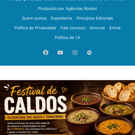
Produzido por Agências Rocket
Quem somos
Expediente
Princípios Editoriais
Política de Privacidade
Fale conosco
Anuncie
Entrar
Política de I.A
Facebook
YouTube
Instagram
Spotify