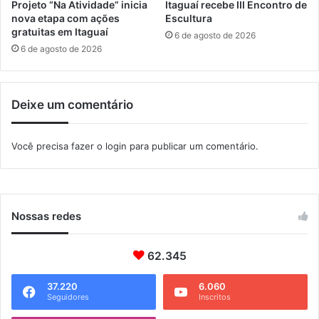
i
Projeto “Na Atividade” inicia
Itaguaí recebe III Encontro de
t
nova etapa com ações
Escultura
u
gratuitas em Itaguaí
6 de agosto de 2026
r
6 de agosto de 2026
a
e
M
Deixe um comentário
u
s
e
Você precisa fazer o
login
para publicar um comentário.
u
d
e
M
a
Nossas redes
n
g
62.345
a
r
a
37.220
6.060
Seguidores
Inscritos
t
i