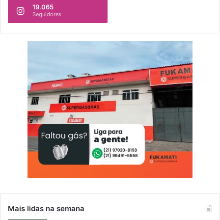
19.065
b
Seguidores
a
Mais lidas na semana