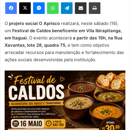
e
Facebook
X
Messenger
WhatsApp
Telegram
Compartilhar via e-mail
Imprimir
u
m
e
O
projeto social O Aprisco
realizará, neste sábado (16),
-
um
Festival de Caldos beneficente em Vila Ibirapitanga,
m
em Itaguaí.
O evento acontecerá
a partir das 19h, na Rua
a
Xavantes, lote 28, quadra 75
, e tem como objetivo
i
arrecadar recursos para manutenção e fortalecimento das
l
ações sociais desenvolvidas pela instituição.