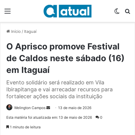
Menu
Switch
P
Início
/
Itaguaí
O Aprisco promove Festival
de Caldos neste sábado (16)
em Itaguaí
Evento solidário será realizado em Vila
Ibirapitanga e vai arrecadar recursos para
fortalecer ações sociais da instituição
Welington Campos
M
13 de maio de 2026
a
Esta matéria foi atualizada em: 13 de maio de 2026
0
n
1 minuto de leitura
d