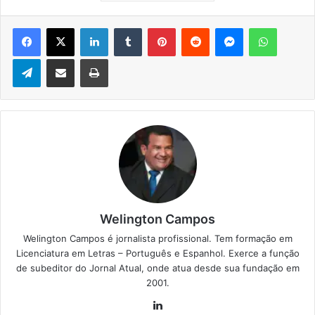
Facebook
X
Linkedin
Tumblr
Pinterest
Reddit
Messenger
WhatsApp
Telegram
Compartilhar via e-mail
Imprimir
Welington Campos
Welington Campos é jornalista profissional. Tem formação em
Licenciatura em Letras – Português e Espanhol. Exerce a função
de subeditor do Jornal Atual, onde atua desde sua fundação em
2001.
Lin