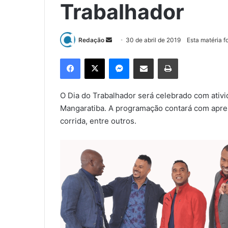
Trabalhador
Redação
M
30 de abril de 2019
Esta matéria f
a
Facebook
X
Messenger
Compartilhar via e-mail
Imprimir
n
d
e
O Dia do Trabalhador será celebrado com ativ
u
Mangaratiba. A programação contará com aprese
m
corrida, entre outros.
e
-
m
a
i
l