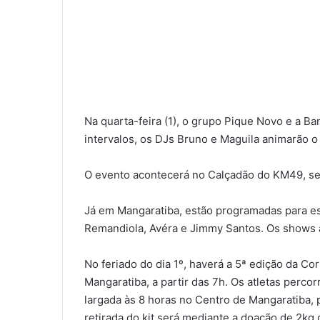
Na quarta-feira (1), o grupo Pique Novo e a B
intervalos, os DJs Bruno e Maguila animarão o 
O evento acontecerá no Calçadão do KM49, sem
Já em Mangaratiba, estão programadas para es
Remandiola, Avéra e Jimmy Santos. Os shows a
No feriado do dia 1º, haverá a 5ª edição da C
Mangaratiba, a partir das 7h. Os atletas perco
largada às 8 horas no Centro de Mangaratiba, 
retirada do kit será mediante a doação de 2kg