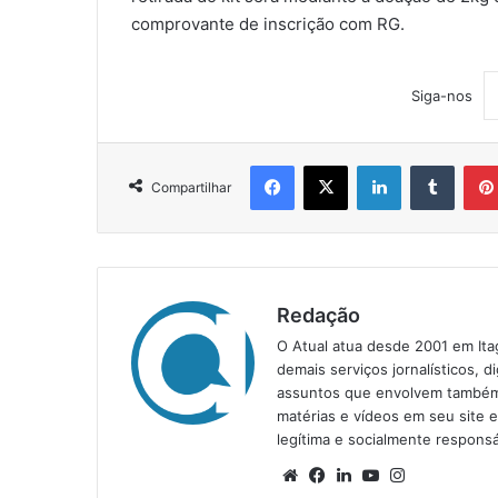
comprovante de inscrição com RG.
Siga-nos
Facebook
X
Linkedin
Tumblr
Compartilhar
Redação
O Atual atua desde 2001 em Ita
demais serviços jornalísticos, d
assuntos que envolvem também a
matérias e vídeos em seu site 
legítima e socialmente responsá
We
Fa
Lin
Yo
Ins