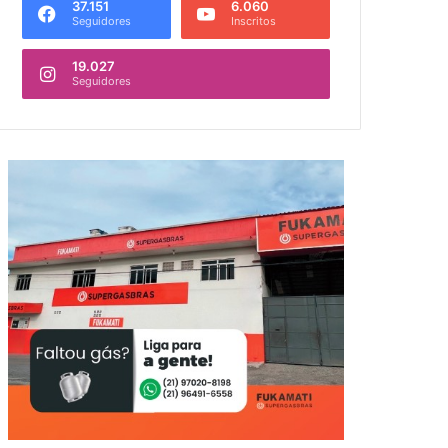
37.151
6.060
Seguidores
Inscritos
19.027
Seguidores