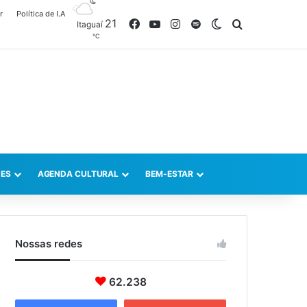
r
Política de I.A
21
Facebook
YouTube
Instagram
Spotify
Switch skin
Procurar po
Itaguaí
℃
ES
AGENDA CULTURAL
BEM-ESTAR
Nossas redes
62.238