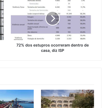
2
%
d
o
s
e
s
t
u
72% dos estupros ocorreram dentro de
p
casa, diz ISP
r
o
s
o
c
o
r
r
e
r
a