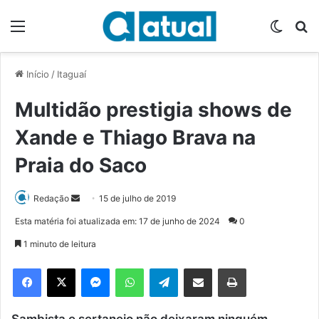
Menu
Switch
P
Início
/
Itaguaí
Multidão prestigia shows de
Xande e Thiago Brava na
Praia do Saco
Redação
M
15 de julho de 2019
a
Esta matéria foi atualizada em: 17 de junho de 2024
0
n
1 minuto de leitura
d
e
Facebook
X
Messenger
WhatsApp
Telegram
Compartilhar via e-mail
Imprimir
u
m
Sambista e sertanejo não deixaram ninguém
e