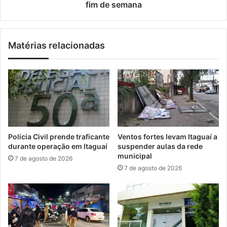
0
e
fim de semana
v
r
a
e
g
c
Matérias relacionadas
a
e
s
b
e
e
m
C
t
i
o
r
d
c
o
u
o
i
Polícia Civil prende traficante
Ventos fortes levam Itaguaí a
p
t
durante operação em Itaguaí
suspender aulas da rede
a
o
municipal
7 de agosto de 2026
í
F
7 de agosto de 2026
s
o
r
r
ó
P
é