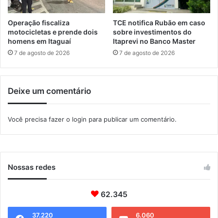
d
e
Operação fiscaliza
TCE notifica Rubão em caso
S
motocicletas e prende dois
sobre investimentos do
e
homens em Itaguaí
Itaprevi no Banco Master
r
7 de agosto de 2026
7 de agosto de 2026
r
a
n
Deixe um comentário
o
f
i
Você precisa fazer o
login
para publicar um comentário.
m
d
e
s
e
Nossas redes
m
a
62.345
n
a
37.220
6.060