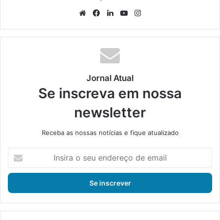
We
Fa
Lin
Yo
Ins
bsi
ce
ke
uT
tag
te
bo
din
ub
ra
ok
e
m
Jornal Atual
Se inscreva em nossa
newsletter
Receba as nossas notícias e fique atualizado
I
n
s
i
r
a
o