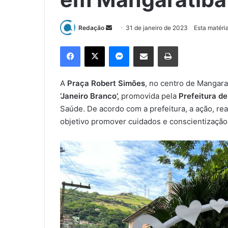
Redação
M
31 de janeiro de 2023
Esta matéri
a
Facebook
X
Messenger
Compartilhar via e-mail
Imprimir
n
d
e
A
Praça Robert Simões
, no centro de Mangara
u
‘Janeiro Branco’,
promovida pela
Prefeitura d
m
Saúde. De acordo com a prefeitura, a ação, re
e
objetivo promover cuidados e conscientização
-
m
a
i
l