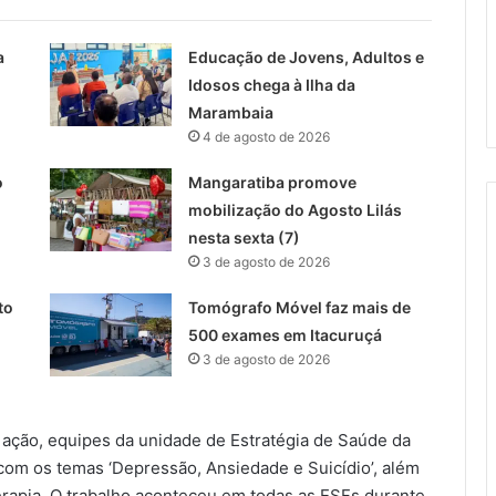
a
Educação de Jovens, Adultos e
Idosos chega à Ilha da
Marambaia
4 de agosto de 2026
o
Mangaratiba promove
mobilização do Agosto Lilás
nesta sexta (7)
3 de agosto de 2026
to
Tomógrafo Móvel faz mais de
500 exames em Itacuruçá
3 de agosto de 2026
 ação, equipes da unidade de Estratégia de Saúde da
com os temas ‘Depressão, Ansiedade e Suicídio’, além
rapia. O trabalho aconteceu em todas as ESFs durante