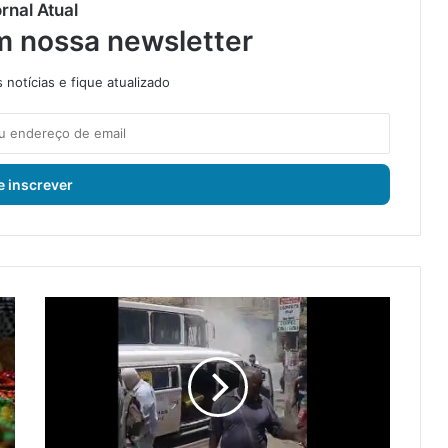
rnal Atual
m nossa newsletter
notícias e fique atualizado
F
u
m
a
ç
a
e