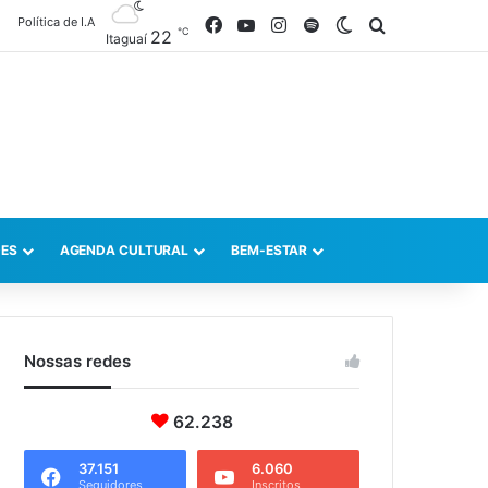
Política de I.A
Facebook
YouTube
Instagram
Spotify
Switch skin
Procurar po
℃
22
Itaguaí
ES
AGENDA CULTURAL
BEM-ESTAR
Nossas redes
62.238
37.151
6.060
Seguidores
Inscritos