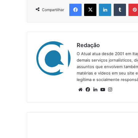
Facebook
X
Linkedin
Tumblr
Compartilhar
Redação
O Atual atua desde 2001 em Ita
demais serviços jornalísticos, d
assuntos que envolvem também a
matérias e vídeos em seu site 
legítima e socialmente responsá
We
Fa
Lin
Yo
Ins
bsi
ce
ke
uT
tag
te
bo
din
ub
ra
ok
e
m