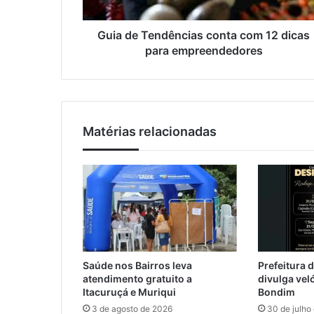
e
ç
n
o
d
Guia de Tendências conta com 12 dicas
d
ê
para empreendedores
e
n
e
c
m
i
a
a
i
s
l
Matérias relacionadas
c
o
n
t
a
c
o
m
1
Saúde nos Bairros leva
Prefeitura 
2
atendimento gratuito a
divulga vel
d
Itacuruçá e Muriqui
Bondim
i
3 de agosto de 2026
30 de julho
c