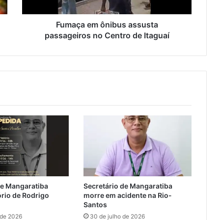
m
ô
n
Fumaça em ônibus assusta
i
passageiros no Centro de Itaguaí
b
u
s
a
s
s
u
s
t
a
p
a
s
s
de Mangaratiba
Secretário de Mangaratiba
a
ório de Rodrigo
morre em acidente na Rio-
g
Santos
e
 de 2026
30 de julho de 2026
i