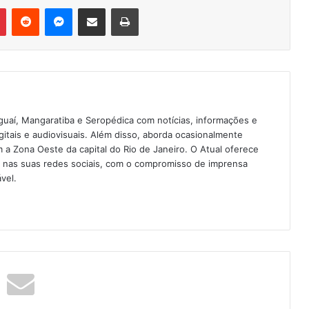
Pinterest
Reddit
Messenger
Compartilhar via e-mail
Imprimir
guaí, Mangaratiba e Seropédica com notícias, informações e
igitais e audiovisuais. Além disso, aborda ocasionalmente
 Zona Oeste da capital do Rio de Janeiro. O Atual oferece
e nas suas redes sociais, com o compromisso de imprensa
vel.