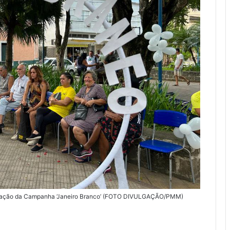
ilização da Campanha ‘Janeiro Branco’ (FOTO DIVULGAÇÃO/PMM)